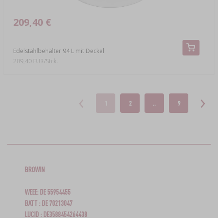
209,40 €
Edelstahlbehälter 94 L mit Deckel
209,40 EUR/Stck.
1
2
..
9
BROWIN
WEEE: DE 55954455
BATT : DE 70213047
LUCID : DE3588454264438