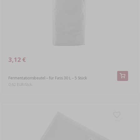
›
FLASCHEN
AUTO & MOTORRAD
BAKTERIENKULTUREN
ALKOHOLANALYSE
›
GLASBALLONS
LITERATUR ZUR WURSTHERSTELLUNG
LITERATUR
REGALE
RAUCHAROMA
›
3,12 €
AROMATISIERUNG
LITERATUR
Fermentationsbeutel – für Fass 30 L – 5 Stück
0,62 EUR/Stck.
WEINANALYSE
ETIKETTEN