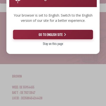
›
FLASCHEN
AUTO & MOTORRAD
BAKTERIENKULTUREN
ALKOHOLANALYSE
Your browser is set to English. Switch to the English
›
GLASBALLONS
version of our site for a better experience.
LITERATUR ZUR WURSTHERSTELLUNG
LITERATUR
REGALE
RAUCHAROMA
GO TO ENGLISH SITE
Stay on this page
›
AROMATISIERUNG
LITERATUR
WEINANALYSE
BROWIN
ETIKETTEN
WEEE: DE 55954455
BATT : DE 70213047
LUCID : DE3588454264438