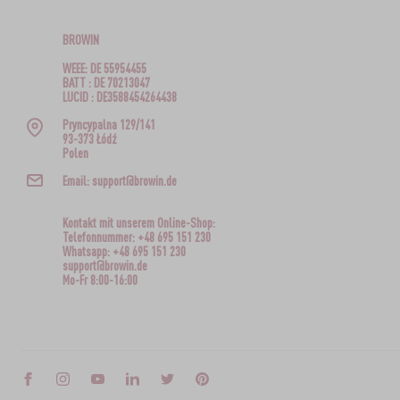
BROWIN
WEEE: DE 55954455
BATT : DE 70213047
LUCID : DE3588454264438
Pryncypalna 129/141
93-373 Łódź
Polen
Email: support@browin.de
Kontakt mit unserem Online-Shop:
Telefonnummer: +48 695 151 230
Whatsapp: +48 695 151 230
support@browin.de
Mo-Fr 8:00-16:00