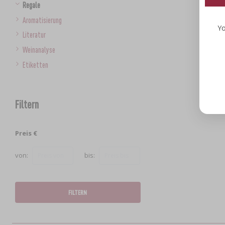
Regale
Aromatisierung
Yo
Literatur
Weinanalyse
Etiketten
Filtern
Preis €
von:
bis:
FILTERN