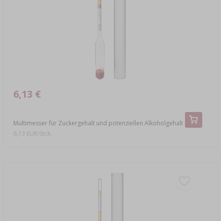
›
FLASCHEN
AUTO & MOTORRAD
BAKTERIENKULTUREN
ALKOHOLANALYSE
›
GLASBALLONS
LITERATUR ZUR WURSTHERSTELLUNG
LITERATUR
REGALE
RAUCHAROMA
›
6,13 €
AROMATISIERUNG
LITERATUR
Multimesser für Zuckergehalt und potenziellen Alkoholgehalt
6,13 EUR/Stck.
WEINANALYSE
ETIKETTEN