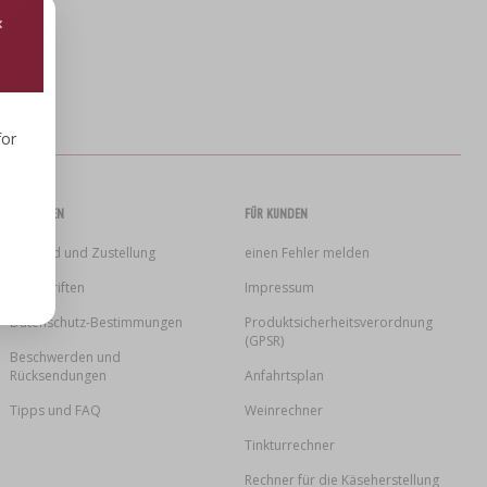
for
EINKAUFEN
FÜR KUNDEN
Versand und Zustellung
einen Fehler melden
Vorschriften
Impressum
Datenschutz-Bestimmungen
Produktsicherheitsverordnung
(GPSR)
Beschwerden und
Rücksendungen
Anfahrtsplan
Tipps und FAQ
Weinrechner
Tinkturrechner
Rechner für die Käseherstellung