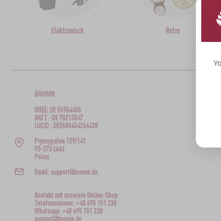
Elektronisch
Retro
Yo
BROWIN
WEEE: DE 55954455
BATT : DE 70213047
LUCID : DE3588454264438
Pryncypalna 129/141
93-373 Łódź
Polen
Email: support@browin.de
Kontakt mit unserem Online-Shop:
Telefonnummer: +48 695 151 230
Whatsapp: +48 695 151 230
support@browin.de