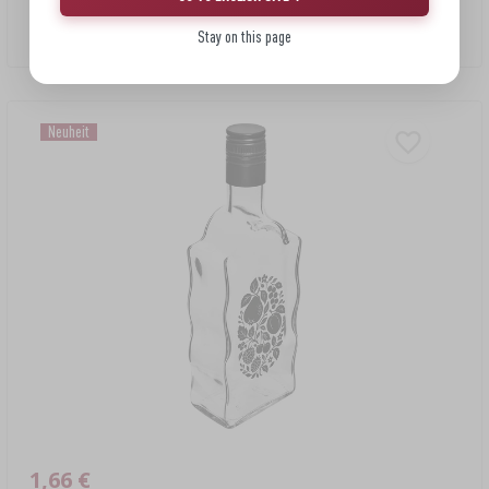
Aufdruck „Cytrynówka“, Motiv 2
Stay on this page
1,66 EUR/Stck.
Neuheit
1,66 €