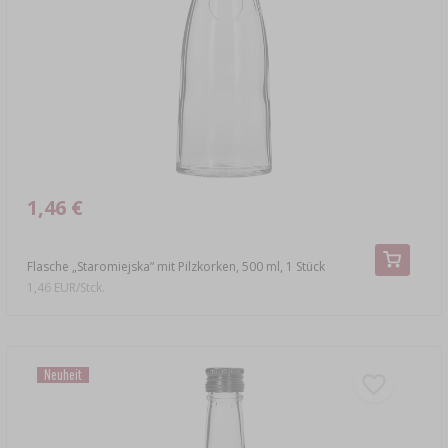
›
FLASCHEN
AUTO & MOTORRAD
BAKTERIENKULTUREN
ALKOHOLANALYSE
›
GLASBALLONS
LITERATUR ZUR WURSTHERSTELLUNG
LITERATUR
REGALE
RAUCHAROMA
›
AROMATISIERUNG
1,46 €
LITERATUR
Flasche „Staromiejska” mit Pilzkorken, 500 ml, 1 Stück
1,46 EUR/Stck.
WEINANALYSE
ETIKETTEN
Neuheit