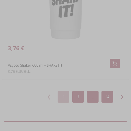
3,76 €
Vsypto Shaker 600 ml – SHAKE IT!
3,76 EUR/Stck.
1
2
..
14