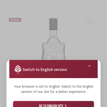
Neuheit
Switch to English version
Your browser is set to English. Switch to the English
version of our site for a better experience.
1,66 €
GO TO ENGLISH SITE
Klasztorna-Flasche 500 ml mit Schraubverschluss und