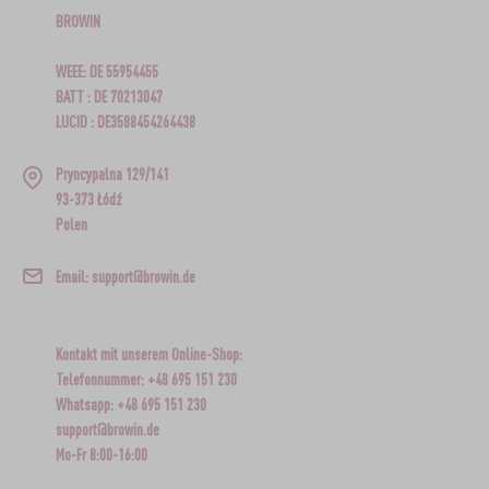
BROWIN
WEEE: DE 55954455
BATT : DE 70213047
LUCID : DE3588454264438
Pryncypalna 129/141
93-373 Łódź
Polen
Email: support@browin.de
Kontakt mit unserem Online-Shop:
Telefonnummer: +48 695 151 230
Whatsapp: +48 695 151 230
support@browin.de
Mo-Fr 8:00-16:00