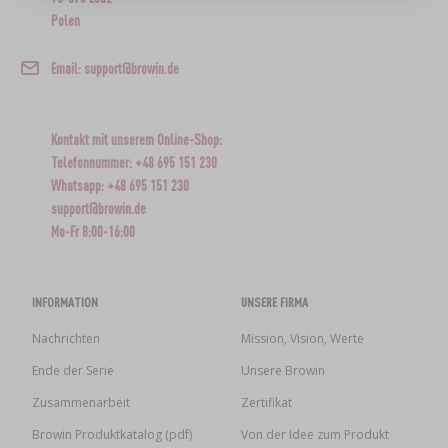
›
FLASCHEN
AUTO & MOTORRAD
Polen
BAKTERIENKULTUREN
ALKOHOLANALYSE
›
Email: support@browin.de
GLASBALLONS
LITERATUR ZUR WURSTHERSTELLUNG
LITERATUR
REGALE
Kontakt mit unserem Online-Shop:
RAUCHAROMA
Telefonnummer: +48 695 151 230
›
Whatsapp: +48 695 151 230
AROMATISIERUNG
support@browin.de
Mo-Fr 8:00-16:00
LITERATUR
WEINANALYSE
INFORMATION
UNSERE FIRMA
Nachrichten
Mission, Vision, Werte
ETIKETTEN
Ende der Serie
Unsere Browin
Zusammenarbeit
Zertifikat
Browin Produktkatalog (pdf)
Von der Idee zum Produkt