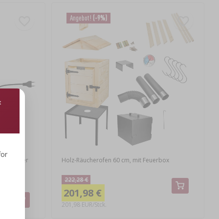
Angebot!
(-9%)
for
ektrischer
Holz-Räucherofen 60 cm, mit Feuerbox
222,28 €
201,98 €
201,98 EUR/Stck.