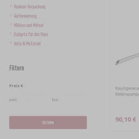
Vaakum-Verpackung
Aufbewahrung
Mühlen und Mörser
Gadgets für das Haus
Auto & Motorrad
Filtern
Preis €
Rauchgenerat
Elektropump
von:
bis:
90,10 €
FILTERN