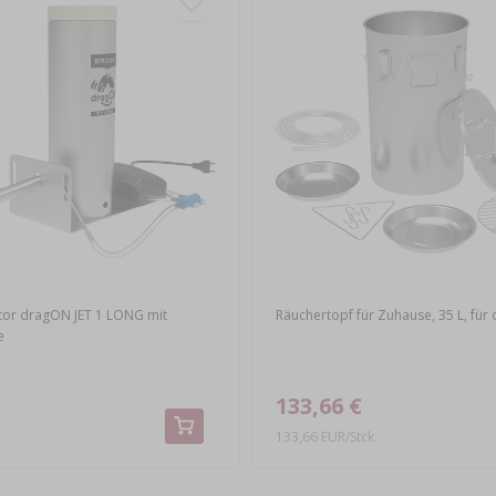
or dragON JET 1 LONG mit
Räuchertopf für Zuhause, 35 L, für
e
133,66 €
133,66 EUR/Stck.