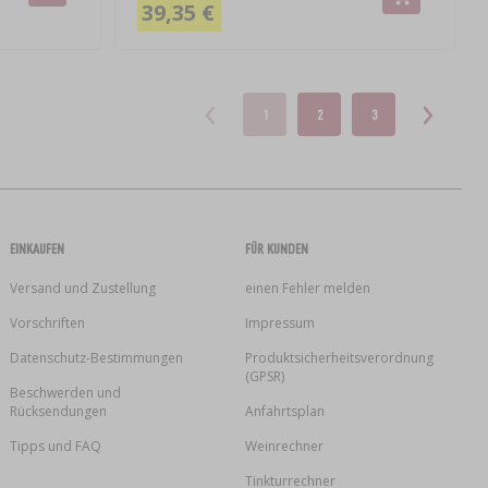
39,35 €
1
2
3
EINKAUFEN
FÜR KUNDEN
Versand und Zustellung
einen Fehler melden
Vorschriften
Impressum
Datenschutz-Bestimmungen
Produktsicherheitsverordnung
(GPSR)
Beschwerden und
Rücksendungen
Anfahrtsplan
Tipps und FAQ
Weinrechner
Tinkturrechner