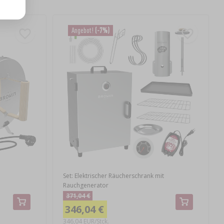
Angebot!
(-7%)
Set: Elektrischer Räucherschrank mit
Rauchgenerator
371,04 €
346,04 €
346,04 EUR/Stck.