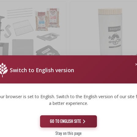
Switch to English version
ur browser is set to English. Switch to the English version of our site 
 Räucherofen – dragON mit
Rauchgenerator dragON Jet 1 mit el
a better experience.
r, digital, 65 L
Pumpe dragON Air
GO TO ENGLISH SITE
€
87,13 €
Stay on this page