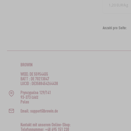
1,20 EUR/kg
Anzahl pro Seite:
BROWIN
WEEE: DE 55954455
BATT : DE 70213047
LUCID : DE3588454264438
Pryncypalna 129/141
93-373 Łódź
Polen
Email: support@browin.de
Kontakt mit unserem Online-Shop:
Telefonnummer: +48 695 151 230