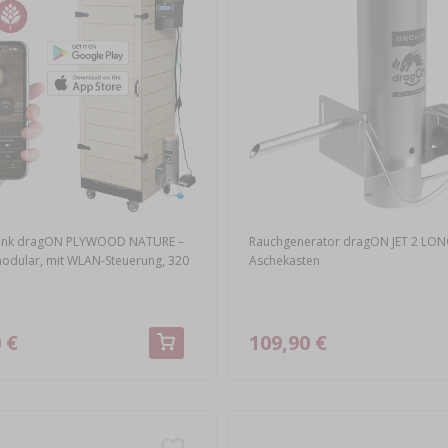
ank dragON PLYWOOD NATURE –
Rauchgenerator dragON JET 2 LON
odular, mit WLAN-Steuerung, 320
Aschekasten
 €
109,90 €