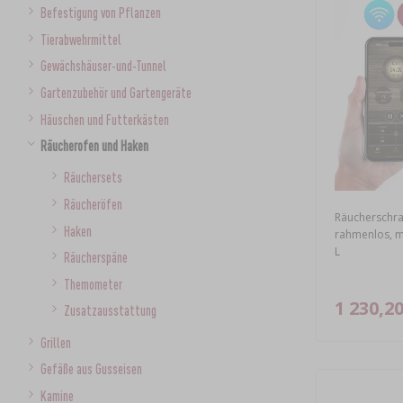
Befestigung von Pflanzen
Tierabwehrmittel
Gewächshäuser-und-Tunnel
Gartenzubehör und Gartengeräte
Häuschen und Futterkästen
Räucherofen und Haken
Räuchersets
Räucheröfen
Räucherschr
Haken
rahmenlos, m
L
Räucherspäne
Themometer
1 230,20
Zusatzausstattung
Grillen
Gefäße aus Gusseisen
Kamine