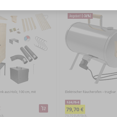
Angebot!
(-36%)
nk aus Holz, 100 cm, mit
Elektrischer Räucherofen – tragbar
124,75 €
€
79,70 €
ck.
79,70 EUR/Stck.