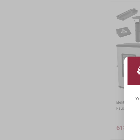
Yo
Elektrischer
Rauchgenerato
618,56 