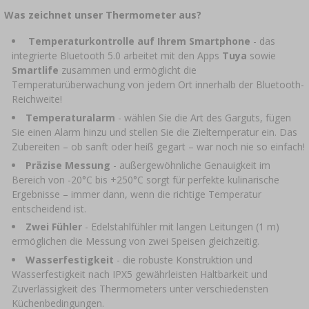
›
FLASCHEN
AUTO & MOTORRAD
Was zeichnet unser Thermometer aus?
BAKTERIENKULTUREN
ALKOHOLANALYSE
Temperaturkontrolle auf Ihrem Smartphone
- das
›
GLASBALLONS
integrierte Bluetooth 5.0 arbeitet mit den Apps
Tuya
sowie
Smartlife
zusammen und ermöglicht die
LITERATUR ZUR WURSTHERSTELLUNG
LITERATUR
Temperaturüberwachung von jedem Ort innerhalb der Bluetooth-
REGALE
Reichweite!
RAUCHAROMA
Temperaturalarm
- wählen Sie die Art des Garguts, fügen
›
AROMATISIERUNG
Sie einen Alarm hinzu und stellen Sie die Zieltemperatur ein. Das
Zubereiten – ob sanft oder heiß gegart – war noch nie so einfach!
Präzise Messung
- außergewöhnliche Genauigkeit im
LITERATUR
Bereich von -20°C bis +250°C sorgt für perfekte kulinarische
Ergebnisse – immer dann, wenn die richtige Temperatur
entscheidend ist.
WEINANALYSE
Zwei Fühler
- Edelstahlfühler mit langen Leitungen (1 m)
ermöglichen die Messung von zwei Speisen gleichzeitig.
ETIKETTEN
Wasserfestigkeit
- die robuste Konstruktion und
Wasserfestigkeit nach IPX5 gewährleisten Haltbarkeit und
Zuverlässigkeit des Thermometers unter verschiedensten
Küchenbedingungen.