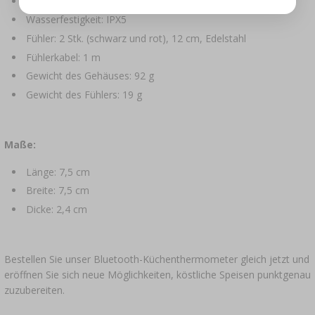
Ladekabel: USB Typ-A/Typ-C, 40 cm
Wasserfestigkeit: IPX5
Fühler: 2 Stk. (schwarz und rot), 12 cm, Edelstahl
Fühlerkabel: 1 m
Gewicht des Gehäuses: 92 g
Gewicht des Fühlers: 19 g
Maße:
Länge: 7,5 cm
Breite: 7,5 cm
Dicke: 2,4 cm
Bestellen Sie unser Bluetooth-Küchenthermometer gleich jetzt und
eröffnen Sie sich neue Möglichkeiten, köstliche Speisen punktgenau
zuzubereiten.