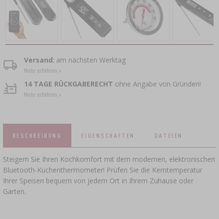
BRAUZUBEHÖR
RÄUCHERN UND GRILLEN
›
ZUSATZMITTEL
DAMPFENTSAFTER
›
KÄSEHERSTELLUNGSSETS
VAAKUM-VERPACKUNG
GRILLEN
›
FLASCHEN
KRONKORKEN
BAKTERIENKULTUREN
PRESSEN
FLASCHEN
›
BACKDEKORATIONEN UND BACKZUTATEN
GEFÄSSE AUS GUSSEISEN
›
ACCESSOIRES ZUM PÖKELN
SCHRAUBVERSCHLÜSSE
Versand
: am nächsten Werktag
KRONENVERKORKER
JOGHURTMASCHINEN
Mehr erfahren »
MUSER
SCHNELLKOCHTÖPFE
KAMINE
14 TAGE RÜCKGABERECHT
ohne Angabe von Gründen!
APPLIKATOR FÜR RÄUCHERNETZE,
GLASFÄSSER UND KARAFFEN
›
FLASCHEN
Mehr erfahren »
WURSTCLIPPER
GEWÜRZE
›
FILTERN
DÖRRGERÄTE
›
VAAKUM-VERPACKUNG
VYPITO
BIERANALYSE
›
FLEISCHFÄDEN, SCHNÜRE, RÄUCHERNETZE
TRICHTER
›
VERKORKEN
BESCHREIBUNG
EIGENSCHAFTEN
DATEIEN
BRENNEREIHEFE
›
AUFBEWAHRUNG
WURSTHÜLLEN
ETIKETTEN
Steigern Sie Ihren Kochkomfort mit dem modernen, elektronischen
›
ZUBEHÖR ZUR WEINHERSTELLUNG
AKTIVKOHLE
›
Bluetooth-Küchenthermometer! Prüfen Sie die Kerntemperatur
MÜHLEN UND MÖRSER
DÄRME
Ihrer Speisen bequem von jedem Ort in Ihrem Zuhause oder
Garten.
ZUSATZMITTEL
›
MESSGERÄTE, ANZEIGEN
GADGETS FÜR DAS HAUS
PÖKELMISCHUNG, MARINADEN UND
›
KRÄUTER
ETIKETTEN