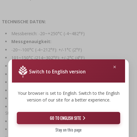
TECHNISCHE DATEN:
Messbereich: -20~+250°C (-4~482°F)
Messgenauigkeit:
-20~-100°C (-4~212°F): +/-1°C (2°F)
101~150°C (214~302°F): +/-2°C (4°F)
151~200°C (304~392°F): +/-4°C (8°F)
Switch to English version
201~250°C (394~482°F): +/-5%
Bluetooth-Version: 5.0
Bluetooth-Reichweite: 40 m (im Freien)
Your browser is set to English. Switch to the English
Kompatibel mit Apps:
Tuya
oder
Smartlife
version of our site for a better experience.
Befestigung: interner Magnet im Gehäuse, integrierter
Standfuß
GO TO ENGLISH SITE
Stromversorgung: 3,7-V-Akku, 600 mAh
Ladeanschluss: USB Typ-C, Eingang 5V/1A
Stay on this page