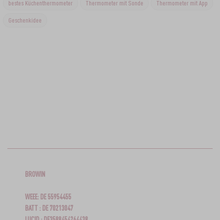
bestes Küchenthermometer
Thermometer mit Sonde
Thermometer mit App
Geschenkidee
BROWIN
WEEE: DE 55954455
BATT : DE 70213047
LUCID : DE3588454264438