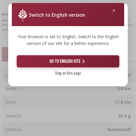
Switch to English version
ACHTUNG!
Jedes Land besitzt eigene rechtliche Regulierungen, die die Prinzipien der Erzeugung des
Äthylalkohols, Weinerzeugnisse und Spirituserzeugnisse und ihre Einführung zum Umsatz
und die auch Sanktionen keiner Anpassung diesen Regulationen betreffen.
Your browser is set to English. Switch to the English
version of our site for a better experience.
EIGENSCHAFTEN
GO TO ENGLISH SITE
Stay on this page
Länge
6.5 cm
Breite
2.6 cm
Höhe
17.8 cm
Gewicht
20.0 g
Material
Kunststoff