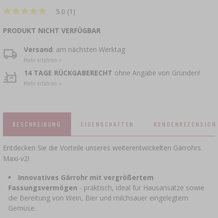
★
★
★
★
★
★
★
★
★
★
5.0 (1)
BRAUZUBEHÖR
RÄUCHERN UND GRILLEN
›
ZUSATZMITTEL
DAMPFENTSAFTER
›
KÄSEHERSTELLUNGSSETS
VAAKUM-VERPACKUNG
GRILLEN
›
FLASCHEN
PRODUKT NICHT VERFÜGBAR
KRONKORKEN
BAKTERIENKULTUREN
PRESSEN
Versand
: am nächsten Werktag
FLASCHEN
›
BACKDEKORATIONEN UND BACKZUTATEN
GEFÄSSE AUS GUSSEISEN
›
ACCESSOIRES ZUM PÖKELN
SCHRAUBVERSCHLÜSSE
Mehr erfahren »
KRONENVERKORKER
JOGHURTMASCHINEN
MUSER
14 TAGE RÜCKGABERECHT
ohne Angabe von Gründen!
SCHNELLKOCHTÖPFE
KAMINE
Mehr erfahren »
APPLIKATOR FÜR RÄUCHERNETZE,
GLASFÄSSER UND KARAFFEN
›
FLASCHEN
WURSTCLIPPER
GEWÜRZE
›
FILTERN
DÖRRGERÄTE
›
VAAKUM-VERPACKUNG
VYPITO
BIERANALYSE
›
FLEISCHFÄDEN, SCHNÜRE, RÄUCHERNETZE
BESCHREIBUNG
EIGENSCHAFTEN
KUNDENREZENSION
TRICHTER
›
VERKORKEN
BRENNEREIHEFE
›
AUFBEWAHRUNG
Entdecken Sie die Vorteile unseres weiterentwickelten Gärrohrs
WURSTHÜLLEN
ETIKETTEN
Maxi-v2!
›
ZUBEHÖR ZUR WEINHERSTELLUNG
AKTIVKOHLE
›
MÜHLEN UND MÖRSER
Innovatives Gärrohr mit vergrößertem
DÄRME
Fassungsvermögen
- praktisch, ideal für Hausansätze sowie
ZUSATZMITTEL
›
MESSGERÄTE, ANZEIGEN
die Bereitung von Wein, Bier und milchsauer eingelegtem
GADGETS FÜR DAS HAUS
PÖKELMISCHUNG, MARINADEN UND
Gemüse.
›
KRÄUTER
ETIKETTEN