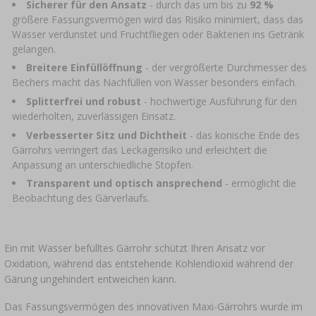
›
Sicherer für den Ansatz
- durch das um bis zu
92 %
FLASCHEN
AUTO & MOTORRAD
größere Fassungsvermögen wird das Risiko minimiert, dass das
Wasser verdunstet und Fruchtfliegen oder Bakterien ins Getränk
BAKTERIENKULTUREN
ALKOHOLANALYSE
›
gelangen.
GLASBALLONS
Breitere Einfüllöffnung
- der vergrößerte Durchmesser des
LITERATUR ZUR WURSTHERSTELLUNG
LITERATUR
Bechers macht das Nachfüllen von Wasser besonders einfach.
REGALE
Splitterfrei und robust
- hochwertige Ausführung für den
RAUCHAROMA
wiederholten, zuverlässigen Einsatz.
›
AROMATISIERUNG
Verbesserter Sitz und Dichtheit
- das konische Ende des
Gärrohrs verringert das Leckagerisiko und erleichtert die
Anpassung an unterschiedliche Stopfen.
LITERATUR
Transparent und optisch ansprechend
- ermöglicht die
Beobachtung des Gärverlaufs.
WEINANALYSE
Ein mit Wasser befülltes Gärrohr schützt Ihren Ansatz vor
ETIKETTEN
Oxidation, während das entstehende Kohlendioxid während der
Gärung ungehindert entweichen kann.
Das Fassungsvermögen des innovativen Maxi-Gärrohrs wurde im