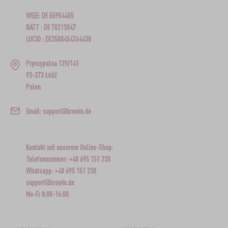
WEEE: DE 55954455
BATT : DE 70213047
LUCID : DE3588454264438
Pryncypalna 129/141
93-373 Łódź
Polen
Email: support@browin.de
Kontakt mit unserem Online-Shop:
Telefonnummer: +48 695 151 230
Whatsapp: +48 695 151 230
support@browin.de
Mo-Fr 8:00-16:00