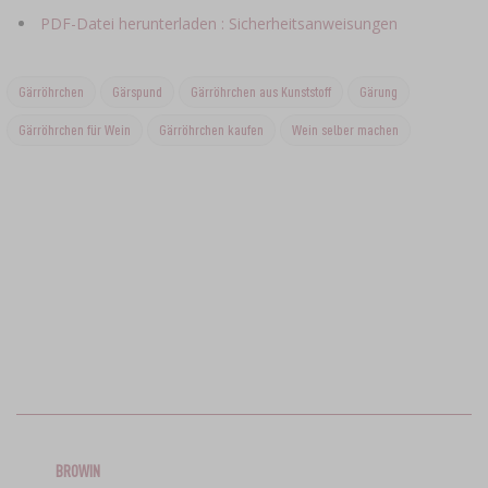
PDF-Datei herunterladen : Sicherheitsanweisungen
Gärröhrchen
Gärspund
Gärröhrchen aus Kunststoff
Gärung
Gärröhrchen für Wein
Gärröhrchen kaufen
Wein selber machen
BROWIN