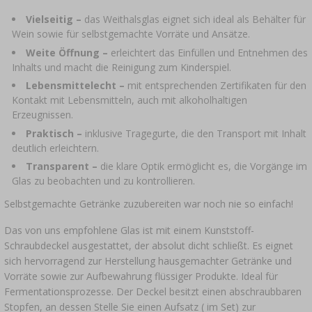
›
FLASCHEN
AUTO & MOTORRAD
Vielseitig –
das Weithalsglas eignet sich ideal als Behälter für
Wein sowie für selbstgemachte Vorräte und Ansätze.
BAKTERIENKULTUREN
ALKOHOLANALYSE
›
GLASBALLONS
Weite Öffnung –
erleichtert das Einfüllen und Entnehmen des
Inhalts und macht die Reinigung zum Kinderspiel.
LITERATUR ZUR WURSTHERSTELLUNG
LITERATUR
Lebensmittelecht –
mit entsprechenden Zertifikaten für den
REGALE
Kontakt mit Lebensmitteln, auch mit alkoholhaltigen
RAUCHAROMA
Erzeugnissen.
›
AROMATISIERUNG
Praktisch –
inklusive Tragegurte, die den Transport mit Inhalt
deutlich erleichtern.
Transparent –
die klare Optik ermöglicht es, die Vorgänge im
LITERATUR
Glas zu beobachten und zu kontrollieren.
Selbstgemachte Getränke zuzubereiten war noch nie so einfach!
WEINANALYSE
Das von uns empfohlene Glas ist mit einem Kunststoff-
Schraubdeckel ausgestattet, der absolut dicht schließt. Es eignet
ETIKETTEN
sich hervorragend zur Herstellung hausgemachter Getränke und
Vorräte sowie zur Aufbewahrung flüssiger Produkte. Ideal für
Fermentationsprozesse. Der Deckel besitzt einen abschraubbaren
Stopfen, an dessen Stelle Sie einen Aufsatz ( im Set) zur