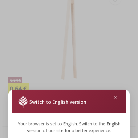
0,84 €
0,64 €
Switch to English version
Holz-Küchenzange 17 cm
0,64 EUR/Stck.
Your browser is set to English. Switch to the English
version of our site for a better experience.