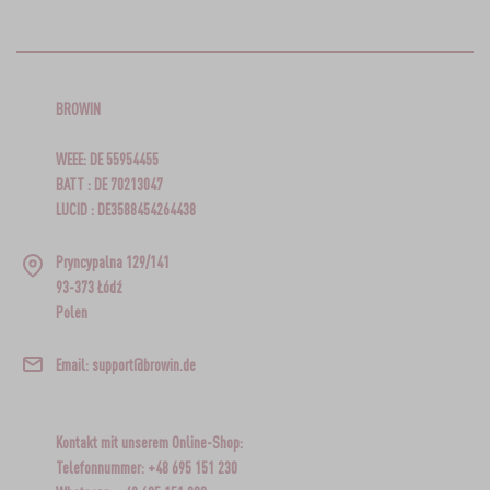
BROWIN
WEEE: DE 55954455
BATT : DE 70213047
LUCID : DE3588454264438
Pryncypalna 129/141
93-373 Łódź
Polen
Email: support@browin.de
Kontakt mit unserem Online-Shop:
Telefonnummer: +48 695 151 230