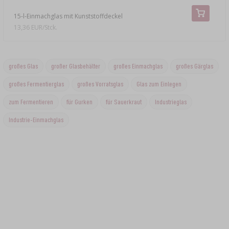
15-l-Einmachglas mit Kunststoffdeckel
13,36 EUR/Stck.
großes Glas
großer Glasbehälter
großes Einmachglas
großes Gärglas
großes Fermentierglas
großes Vorratsglas
Glas zum Einlegen
zum Fermentieren
für Gurken
für Sauerkraut
Industrieglas
Industrie-Einmachglas