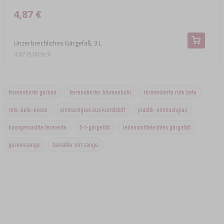
4,87 €
Unzerbrechliches Gärgefäß, 3 L
4,87 EUR/Stck.
fermentierte gurken
fermentierter blumenkohl
fermentierte rote bete
rote-bete-kvass
einmachglas aus kunststoff
plastik-einmachglas
hausgemachte fermente
5-l-gärgefäß
lebensmittelechtes gärgefäß
gurkenzange
behälter mit zange