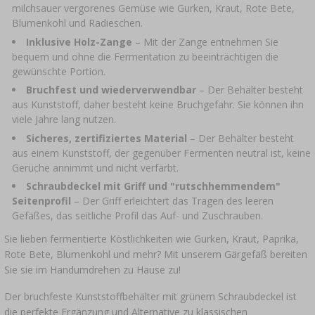
›
FLASCHEN
milchsauer vergorenes Gemüse wie Gurken, Kraut, Rote Bete,
AUTO & MOTORRAD
Blumenkohl und Radieschen.
BAKTERIENKULTUREN
ALKOHOLANALYSE
Inklusive Holz-Zange
– Mit der Zange entnehmen Sie
›
GLASBALLONS
bequem und ohne die Fermentation zu beeinträchtigen die
gewünschte Portion.
LITERATUR ZUR WURSTHERSTELLUNG
LITERATUR
Bruchfest und wiederverwendbar
– Der Behälter besteht
REGALE
aus Kunststoff, daher besteht keine Bruchgefahr. Sie können ihn
RAUCHAROMA
viele Jahre lang nutzen.
›
AROMATISIERUNG
Sicheres, zertifiziertes Material
– Der Behälter besteht
aus einem Kunststoff, der gegenüber Fermenten neutral ist, keine
Gerüche annimmt und nicht verfärbt.
LITERATUR
Schraubdeckel mit Griff und "rutschhemmendem"
Seitenprofil
– Der Griff erleichtert das Tragen des leeren
WEINANALYSE
Gefäßes, das seitliche Profil das Auf- und Zuschrauben.
Sie lieben fermentierte Köstlichkeiten wie Gurken, Kraut, Paprika,
ETIKETTEN
Rote Bete, Blumenkohl und mehr? Mit unserem Gärgefäß bereiten
Sie sie im Handumdrehen zu Hause zu!
Der bruchfeste Kunststoffbehälter mit grünem Schraubdeckel ist
die perfekte Ergänzung und Alternative zu klassischen