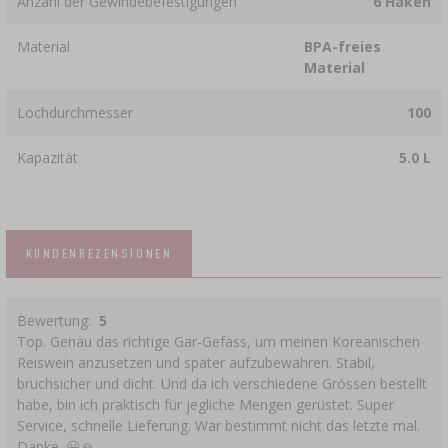
Anzahl der Gewindebefestigungen
6 Haken
Material
BPA-freies
Material
Lochdurchmesser
100
Kapazität
5.0 L
KUNDENREZENSIONEN
Bewertung:
5
Top. Genau das richtige Gar-Gefäss, um meinen Koreanischen
Reiswein anzusetzen und später aufzubewahren. Stabil,
bruchsicher und dicht. Und da ich verschiedene Grössen bestellt
habe, bin ich praktisch für jegliche Mengen gerüstet. Super
Service, schnelle Lieferung. War bestimmt nicht das letzte mal.
Danke. 😀🙏