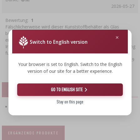
2026-05-27
Bewertung:
1
Fälschlicherweise wird dieser Kunststoffbehälter als Glas
beschrieben (mehrfach), sogar als splitterfreies Glas, was eine
eindeutige Falschaussage und meiner Meinung nach eine
Switch to English version
Irreführung der Kunden ist. Bin gespannt wie die Rückabwicklung
funktioniert.
2025-04-29
Your browser is set to English. Switch to the English
version of our site for a better experience.
GO TO ENGLISH SITE
DATEIEN
Stay on this page
PDF-Datei herunterladen : Sicherheitsanweisungen
ERGÄNZENDE PRODUKTE