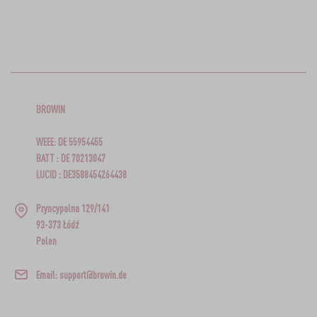
BROWIN
WEEE: DE 55954455
BATT : DE 70213047
LUCID : DE3588454264438
Pryncypalna 129/141
93-373 Łódź
Polen
Email: support@browin.de