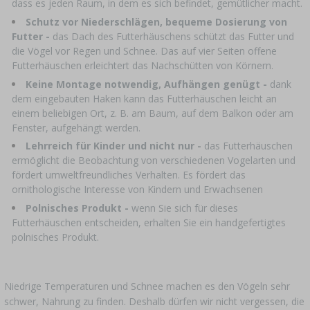
dass es jeden Raum, in dem es sich befindet, gemütlicher macht.
›
FLASCHEN
AUTO & MOTORRAD
Schutz vor Niederschlägen, bequeme Dosierung von
BAKTERIENKULTUREN
Futter -
das Dach des Futterhäuschens schützt das Futter und
ALKOHOLANALYSE
›
GLASBALLONS
die Vögel vor Regen und Schnee. Das auf vier Seiten offene
Futterhäuschen erleichtert das Nachschütten von Körnern.
LITERATUR ZUR WURSTHERSTELLUNG
LITERATUR
Keine Montage notwendig, Aufhängen genügt -
dank
REGALE
dem eingebauten Haken kann das Futterhäuschen leicht an
RAUCHAROMA
einem beliebigen Ort, z. B. am Baum, auf dem Balkon oder am
Fenster, aufgehängt werden.
›
AROMATISIERUNG
Lehrreich für Kinder und nicht nur -
das Futterhäuschen
ermöglicht die Beobachtung von verschiedenen Vogelarten und
LITERATUR
fördert umweltfreundliches Verhalten. Es fördert das
ornithologische Interesse von Kindern und Erwachsenen
Polnisches Produkt -
wenn Sie sich für dieses
WEINANALYSE
Futterhäuschen entscheiden, erhalten Sie ein handgefertigtes
polnisches Produkt.
ETIKETTEN
Niedrige Temperaturen und Schnee machen es den Vögeln sehr
schwer, Nahrung zu finden. Deshalb dürfen wir nicht vergessen, die