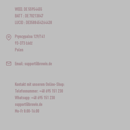
WEEE: DE 55954455
BATT : DE 70213047
LUCID : DE3588454264438
Pryncypalna 129/141
93-373 Łódź
Polen
Email: support@browin.de
Kontakt mit unserem Online-Shop:
Telefonnummer: +48 695 151 230
Whatsapp: +48 695 151 230
support@browin.de
Mo-Fr 8:00-16:00