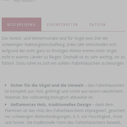
Mehr erfahren »
BRAUZUBEHÖR
RÄUCHERN UND GRILLEN
›
ZUSATZMITTEL
DAMPFENTSAFTER
›
KÄSEHERSTELLUNGSSETS
VAAKUM-VERPACKUNG
GRILLEN
›
FLASCHEN
KRONKORKEN
BAKTERIENKULTUREN
BESCHREIBUNG
EIGENSCHAFTEN
DATEIEN
PRESSEN
FLASCHEN
›
BACKDEKORATIONEN UND BACKZUTATEN
GEFÄSSE AUS GUSSEISEN
›
ACCESSOIRES ZUM PÖKELN
SCHRAUBVERSCHLÜSSE
KRONENVERKORKER
Die Herbst- und Wintermonate sind für Vögel eine Zeit der
JOGHURTMASCHINEN
MUSER
schwierigen Nahrungsbeschaffung. Jedes Jahr entscheiden sich
SCHNELLKOCHTÖPFE
KAMINE
APPLIKATOR FÜR RÄUCHERNETZE,
GLASFÄSSER UND KARAFFEN
aufgrund der nicht ganz so frostigen Winter immer mehr Vögel,
›
FLASCHEN
WURSTCLIPPER
GEWÜRZE
nicht in warme Länder zu fliegen. Deshalb ist es sehr wichtig, sie zu
›
FILTERN
DÖRRGERÄTE
›
füttern. Dazu lohnt es sich ein solides Futterhäuschen zu besorgen.
VAAKUM-VERPACKUNG
VYPITO
BIERANALYSE
›
FLEISCHFÄDEN, SCHNÜRE, RÄUCHERNETZE
TRICHTER
›
VERKORKEN
BRENNEREIHEFE
›
AUFBEWAHRUNG
Sicher für die Vögel und die Umwelt -
das Futterhäuschen
WURSTHÜLLEN
ETIKETTEN
ist komplett aus Holz gefertigt und somit aus einem natürlichem
›
ZUBEHÖR ZUR WEINHERSTELLUNG
AKTIVKOHLE
Material, das vollständig biologisch abbaubar ist.
›
MÜHLEN UND MÖRSER
DÄRME
Geflammtes Holz, traditionelles Design -
dank dem
Flammen ist das Holz des Futterhäuschens imprägniert, gesichert
ZUSATZMITTEL
›
MESSGERÄTE, ANZEIGEN
GADGETS FÜR DAS HAUS
vor schwierigen Wetterbedingungen, d. h. vor Feuchtigkeit, Frost
PÖKELMISCHUNG, MARINADEN UND
›
und Sonne. Die traditionelle Form des Futterhäuschens bewirkt,
KRÄUTER
ETIKETTEN