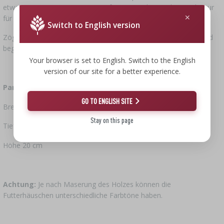
etwas Gutes zu tun. Das ist eine faszinierende Tätigkeit, nicht nur
für Kinder, sondern auch für Erwachsene.
Switch to English version
Zögern Sie nicht! Entscheiden Sie sich für ein Futterhäuschen und
beginnen Sie, Vögel zu füttern!
Your browser is set to English. Switch to the English
version of our site for a better experience.
Parameter des Futterhäuschens
:
GO TO ENGLISH SITE
Breite 17,5 cm
Stay on this page
Tiefe 21 cm
Höhe 20 cm
Achtung:
Je nach Maserung des Holzes können die
Futterhäuschen unterschiedliche Farbtöne haben.