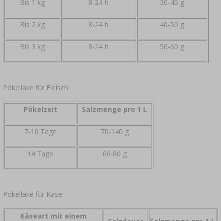
Bis 1 kg
8-24 h
30-40 g
Bis 2 kg
8-24 h
40-50 g
Bis 3 kg
8-24 h
50-60 g
Pökellake für Fleisch
Pökelzeit
Salzmenge pro 1 L
7-10 Tage
70-140 g
14 Tage
60-80 g
Pökellake für Käse
Käseart mit einem