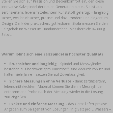
›
FLASCHEN
Stellen Sie sich auf Präzision und Bedienkomfort ein, den diese
AUTO & MOTORRAD
innovative Salzspindel der neuen Generation bietet. Sie ist aus
zertifiziertem, lebensmittelechtem Kunststoff gefertigt – langlebig,
BAKTERIENKULTUREN
ALKOHOLANALYSE
›
GLASBALLONS
sicher, weil bruchsicher, präzise und dazu modern und elegant im
Design. Dank der praktischen, gut lesbaren Skala messen Sie den
LITERATUR ZUR WURSTHERSTELLUNG
LITERATUR
Salzgehalt im Wasser im Handumdrehen. Messbereich: 0–300 g
REGALE
Salz/L.
RAUCHAROMA
›
AROMATISIERUNG
Warum lohnt sich eine Salzspindel in höchster Qualität?
LITERATUR
Bruchsicher und langlebig -
Spindel und Messzylinder
bestehen aus hochwertigem Kunststoff, sind dadurch robust und
halten viele Jahre – setzen Sie auf Zuverlässigkeit.
WEINANALYSE
Sichere Messungen ohne Verluste -
dank zertifiziertem,
lebensmittelechtem Material können Sie die im Messzylinder
ETIKETTEN
entnommene Probe nach der Messung wieder in die Lösung
zurückgießen.
Exakte und einfache Messung -
das Gerät liefert präzise
Angaben zum Salzgehalt von Lösungen (in g Salz pro L Wasser) –