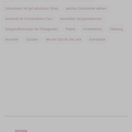
Salinometer mit gut ablesbarer Skala
welches Salinometer wählen
Geschenk für Fermentations-Fans
innovativer Salzgehaltmesser
Salzgehaltsanzeiger für Flüssigkeiten
Pökeln
Fermentieren
Pökelung
Fermente
Salzlake
wie viel Salz für die Lake
Gurkenlake
BROWIN