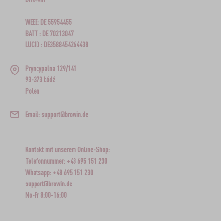
WEEE: DE 55954455
BATT : DE 70213047
LUCID : DE3588454264438
Pryncypalna 129/141
93-373 Łódź
Polen
Email: support@browin.de
Kontakt mit unserem Online-Shop:
Telefonnummer: +48 695 151 230
Whatsapp: +48 695 151 230
support@browin.de
Mo-Fr 8:00-16:00