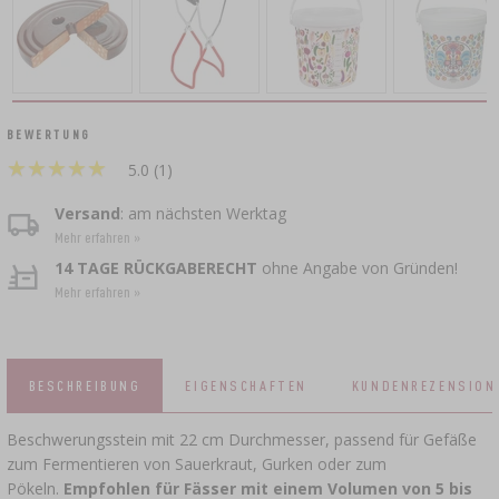
RÄUCHERN UND GRILLEN
BRAUZUBEHÖR
›
ZUSATZMITTEL
DAMPFENTSAFTER
VAAKUM-VERPACKUNG
KÄSEHERSTELLUNGSSETS
GRILLEN
›
FLASCHEN
BAKTERIENKULTUREN
KRONKORKEN
PRESSEN
FLASCHEN
›
›
ACCESSOIRES ZUM PÖKELN
BACKDEKORATIONEN UND BACKZUTATEN
GEFÄSSE AUS GUSSEISEN
SCHRAUBVERSCHLÜSSE
BEWERTUNG
JOGHURTMASCHINEN
KRONENVERKORKER
★
★
★
★
★
★
★
★
★
★
MUSER
SCHNELLKOCHTÖPFE
5.0 (1)
APPLIKATOR FÜR RÄUCHERNETZE,
KAMINE
GLASFÄSSER UND KARAFFEN
WURSTCLIPPER
GEWÜRZE
FLASCHEN
Versand
: am nächsten Werktag
DÖRRGERÄTE
›
FILTERN
Mehr erfahren »
›
VAAKUM-VERPACKUNG
VYPITO
14 TAGE RÜCKGABERECHT
ohne Angabe von Gründen!
FLEISCHFÄDEN, SCHNÜRE, RÄUCHERNETZE
BIERANALYSE
TRICHTER
Mehr erfahren »
›
VERKORKEN
BRENNEREIHEFE
›
AUFBEWAHRUNG
WURSTHÜLLEN
ETIKETTEN
›
ZUBEHÖR ZUR WEINHERSTELLUNG
AKTIVKOHLE
›
BESCHREIBUNG
EIGENSCHAFTEN
KUNDENREZENSION
MÜHLEN UND MÖRSER
DÄRME
ZUSATZMITTEL
›
Beschwerungsstein mit 22 cm Durchmesser, passend für Gefäße
MESSGERÄTE, ANZEIGEN
PÖKELMISCHUNG, MARINADEN UND
GADGETS FÜR DAS HAUS
›
zum Fermentieren von Sauerkraut, Gurken oder zum
KRÄUTER
Pökeln.
Empfohlen für Fässer mit einem Volumen von 5 bis
ETIKETTEN