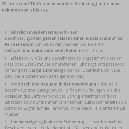
›
FLASCHEN
20 Litern und Töpfe (insbesondere Steinzeug) mit einem
AUTO & MOTORRAD
BAKTERIENKULTUREN
Volumen von 5 bis 15 L.
ALKOHOLANALYSE
›
GLASBALLONS
LITERATUR ZUR WURSTHERSTELLUNG
LITERATUR
Nützlich in jedem Haushalt -
Der
REGALE
Beschwerungsstein
gewährleistet einen idealen Ablauf der
RAUCHAROMA
Fermentation
von Sauerkraut, Gurken und anderem
Gemüse,
und außerdem
beim Pökeln
von Fleisch.
›
AROMATISIERUNG
Effektiv -
Größe und Gewicht sind so abgestimmt, dass im
Fass oder Gefäß mit der empfohlenen Füllmenge und passender
Öffnung das Gärgut zuverlässig unter der Oberfläche der Lake
LITERATUR
bzw. des entstehenden Safts gehalten wird.
Praktisch und bequem in der Anwendung -
der Stein
WEINANALYSE
besteht aus zwei passgenauen Hälften mit Öffnungen, die das
Abfließen des Safts während der Gärung erleichtern und das
Einsetzen sowie Entnehmen vereinfachen; außerdem erhalten Sie
ETIKETTEN
schnellen Zugriff auf die Fermente, ohne beide Teile entfernen zu
müssen.
Hochwertiges glasiertes Steinzeug -
dieser formschöne
Beschwerer wurde in Handarbeit aus Steinzeug gefertigt, einem