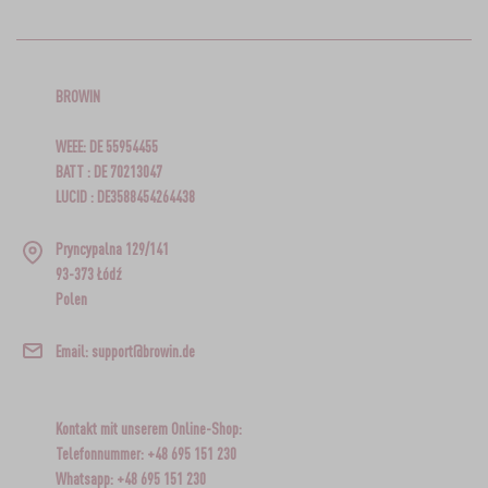
BROWIN
WEEE: DE 55954455
BATT : DE 70213047
LUCID : DE3588454264438
Pryncypalna 129/141
93-373 Łódź
Polen
Email: support@browin.de
Kontakt mit unserem Online-Shop:
Telefonnummer: +48 695 151 230
Whatsapp: +48 695 151 230