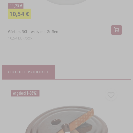
11,73 €
10,54 €
Gärfass 30L - weiß, mit Griffen
10,54 EUR/Stck.
ÄHNLICHE PRODUKTE
Angebot!
(-36%)