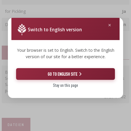
for Pickling
Ja
Deckel
nein
Switch to English version
Your browser is set to English. Switch to the English
KUNDENREZENSIONEN
version of our site for a better experience.
Bewertung:
5
GO TO ENGLISH SITE
Sehr gute Qualität des bestellten Produkts. Für hausgemachtes
Sauerkraut und Gurken im Steintopf der ideal, optimal und
Stay on this page
passgenaue Niederhaltestein.
2026-01-02
DATEIEN