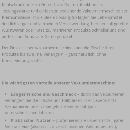
›
FLASCHEN
AUTO & MOTORRAD
Kühlschrank oder im Gefrierfach. Die multifunktionale,
leistungsstarke und einfach zu bedienende Vakuumiermaschine der
BAKTERIENKULTUREN
ALKOHOLANALYSE
Premiumklasse ist die ideale Lösung: So lagern Sie Lebensmittel
›
GLASBALLONS
deutlich länger und vermeiden Verschwendung, bereiten luftgereifte
Wurstwaren oder Käse zu, marinieren Produkte schneller und sind
LITERATUR ZUR WURSTHERSTELLUNG
LITERATUR
perfekt fürs Sous-vide-Garen gerüstet.
REGALE
RAUCHAROMA
Der Einsatz einer Vakuumiermaschine kann die Frische Ihrer
›
Produkte bis zu 8-mal verlängern – ganz natürlich, ohne
AROMATISIERUNG
Konservierungsstoffe.
LITERATUR
Die wichtigsten Vorteile unserer Vakuumiermaschine:
WEINANALYSE
Länger Frische und Geschmack –
durch das Vakuumieren
verlängern Sie die Frische und Haltbarkeit Ihrer Lebensmittel.
ETIKETTEN
Vakuumieren oder versiegeln Sie Beutel mit ganz
unterschiedlichen Inhalten.
Praktischer Nutzen –
portionieren Sie Lebensmittel, garen
Sie sous-vide (also in dicht verschlossenen Vakuumbeuteln),