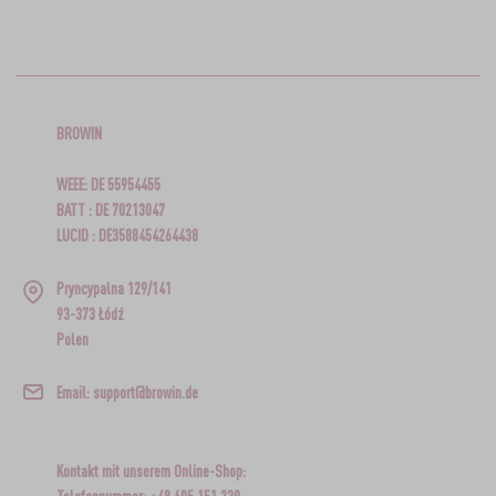
BROWIN
WEEE: DE 55954455
BATT : DE 70213047
LUCID : DE3588454264438
Pryncypalna 129/141
93-373 Łódź
Polen
Email: support@browin.de
Kontakt mit unserem Online-Shop: