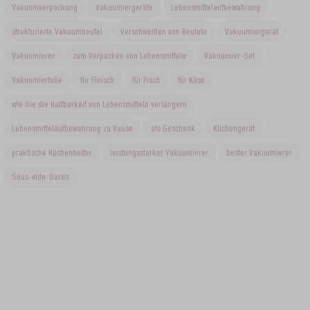
Vakuumverpackung
Vakuumiergeräte
Lebensmittelaufbewahrung
strukturierte Vakuumbeutel
Verschweißen von Beuteln
Vakuumiergerät
Vakuumierer
zum Verpacken von Lebensmitteln
Vakuumier-Set
Vakuumierfolie
für Fleisch
für Fisch
für Käse
wie Sie die Haltbarkeit von Lebensmitteln verlängern
Lebensmittelaufbewahrung zu Hause
als Geschenk
Küchengerät
praktische Küchenhelfer
leistungsstarker Vakuumierer
bester Vakuumierer
Sous-vide-Garen