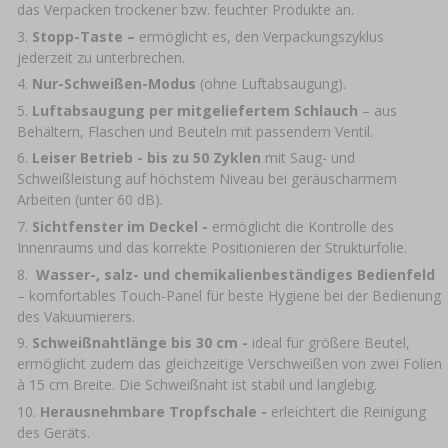
das Verpacken trockener bzw. feuchter Produkte an.
Stopp-Taste –
ermöglicht es, den Verpackungszyklus
jederzeit zu unterbrechen.
Nur-Schweißen-Modus
(ohne Luftabsaugung).
Luftabsaugung per mitgeliefertem Schlauch
– aus
Behältern, Flaschen und Beuteln mit passendem Ventil.
Leiser Betrieb - bis zu 50 Zyklen
mit Saug- und
Schweißleistung auf höchstem Niveau bei geräuscharmem
Arbeiten (unter 60 dB).
Sichtfenster im Deckel -
ermöglicht die Kontrolle des
Innenraums und das korrekte Positionieren der Strukturfolie.
Wasser-, salz- und chemikalienbeständiges Bedienfeld
– komfortables Touch-Panel für beste Hygiene bei der Bedienung
des Vakuumierers.
Schweißnahtlänge bis 30 cm -
ideal für größere Beutel,
ermöglicht zudem das gleichzeitige Verschweißen von zwei Folien
à 15 cm Breite. Die Schweißnaht ist stabil und langlebig.
Herausnehmbare Tropfschale -
erleichtert die Reinigung
des Geräts.