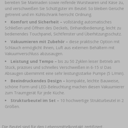
bereiten Sie Marinaden sowie reifende Wurstwaren und Käse zu,
und verschweißen Sie Schüttgüter im Beutel. So bleiben Gerüche
getrennt und im Kühlschrank herrscht Ordnung.
Komfort und Sicherheit –
vollständig automatisches
Schließen und Öffnen des Deckels, Einhandbedienung, leicht zu
bedienendes Touchpanel, Sichtfenster und Überhitzungsschutz.
Vakuumieren mit Zubehör –
diese praktische Option mit
Schlauch ermöglicht Ihnen, Luft aus externen Behältern mit
Vakuumverschluss abzusaugen.
Leistung und Tempo –
bis zu 50 Zyklen leiser Betrieb am
Stück, präzises und schnelles Verschweißen in 6-15 s! Das
Absaugen übernimmt eine sehr leistungsstarke Pumpe (5 L/min).
Beeindruckendes Design –
kompakte, leichte Bauweise,
schöne Form und LED-Beleuchtung machen diesen Vakuumierer
zum Traumgerät für jede Küche.
Strukturbeutel im Set –
10 hochwertige Strukturbeutel in 2
Größen.
Die Beutel sind für den Lebensmittelkontakt zertifiziert.