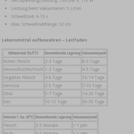
Netzspannung/Leistung: 100/240 V, 110 W
Leistung beim Vakuumieren: 5 L/min
Schweißzeit: 6-15 s
Max. Schweißnahtlänge: 32 cm
Lebensmittel aufbewahren – Leitfaden
Kühlschrank (5±3°C)
Konventionelle Lagerung
Vakuumverpackt
Rohes Fleisch
2-3 Tage
8-9 Tage
Meeresfrüchte/Fisch
1-3 Tage
4-5 Tage
Gegartes Fleisch
4-6 Tage
10-14 Tage
Gemüse
3-5 Tage
7-10 Tage
Obst
5-7 Tage
14-20 Tage
Eier
10-15 Tage
30-50 Tage
Gefroren (-16±-20°C)
Konventionelle Lagerung
Vakuumverpackt
Fleisch
3-5 Monate
> 1 Jahr
Fisch
3-5 Monate
> 1 Jahr