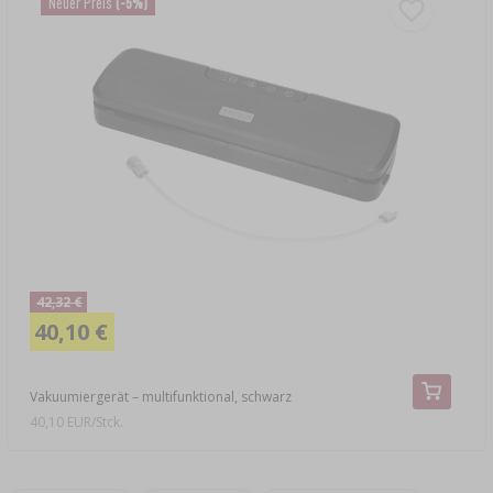
Neuer Preis
(-5%)
42,32 €
40,10 €
Vakuumiergerät – multifunktional, schwarz
40,10 EUR/Stck.