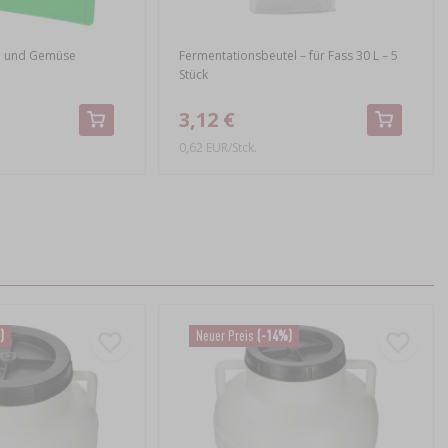
hl und Gemüse
Fermentationsbeutel – für Fass 30 L – 5
Stück
3,12 €
0,62 EUR/Stck.
)
Neuer Preis
(-14%)