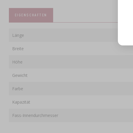
EIGENSCHAFTEN
Länge
Breite
Höhe
Gewicht
Farbe
Kapazität
Fass-Innendurchmesser