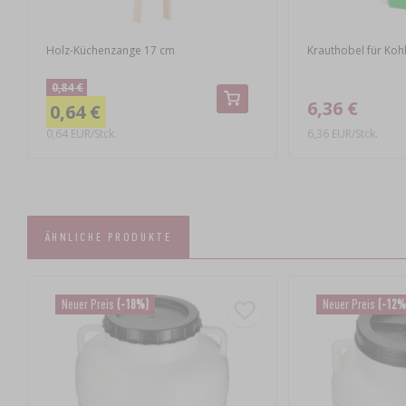
Holz-Küchenzange 17 cm
Krauthobel für Ko
0,84 €
6,36 €
0,64 €
0,64 EUR/Stck.
6,36 EUR/Stck.
ÄHNLICHE PRODUKTE
Neuer Preis
(-18%)
Neuer Preis
(-12%