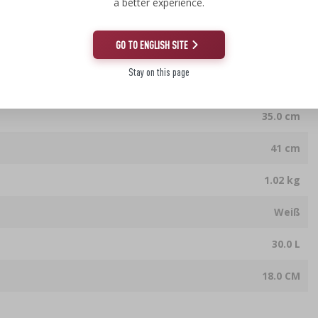
a better experience.
GO TO ENGLISH SITE
Stay on this page
35.0 cm
35.0 cm
41 cm
1.02 kg
Weiß
30.0 L
18.0 CM