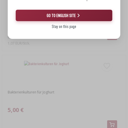
GO TO ENGLISH SITE
6,41 €
Stay on this page
Kinder-Glas 212 ml mit Aufdruck, Twist-Off-Schraubdeckel fi
66/4, 6 Stück
1,07 EUR/Stck.
Bakterienkulturen für Joghurt
5,00 €