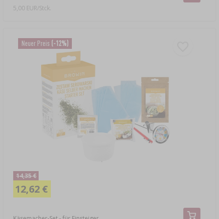
5,00 EUR/Stck.
Neuer Preis
(-12%)
14,35 €
12,62 €
Käsemacher-Set - für Einsteiger