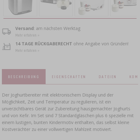
BRAUZUBEHÖR
RÄUCHERN UND GRILLEN
›
ZUSATZMITTEL
DAMPFENTSAFTER
›
KÄSEHERSTELLUNGSSETS
VAAKUM-VERPACKUNG
GRILLEN
›
FLASCHEN
KRONKORKEN
BAKTERIENKULTUREN
Versand
: am nächsten Werktag
PRESSEN
FLASCHEN
›
BACKDEKORATIONEN UND BACKZUTATEN
GEFÄSSE AUS GUSSEISEN
›
Mehr erfahren »
ACCESSOIRES ZUM PÖKELN
SCHRAUBVERSCHLÜSSE
KRONENVERKORKER
14 TAGE RÜCKGABERECHT
ohne Angabe von Gründen!
JOGHURTMASCHINEN
MUSER
SCHNELLKOCHTÖPFE
Mehr erfahren »
KAMINE
APPLIKATOR FÜR RÄUCHERNETZE,
GLASFÄSSER UND KARAFFEN
›
FLASCHEN
WURSTCLIPPER
GEWÜRZE
DÖRRGERÄTE
›
FILTERN
›
VAAKUM-VERPACKUNG
VYPITO
BIERANALYSE
BESCHREIBUNG
EIGENSCHAFTEN
DATEIEN
KOM
›
FLEISCHFÄDEN, SCHNÜRE, RÄUCHERNETZE
TRICHTER
›
VERKORKEN
BRENNEREIHEFE
›
AUFBEWAHRUNG
Der Joghurtbereiter mit elektronischem Display und der
WURSTHÜLLEN
ETIKETTEN
Möglichkeit, Zeit und Temperatur zu regulieren, ist ein
›
ZUBEHÖR ZUR WEINHERSTELLUNG
AKTIVKOHLE
›
unverzichtbares Gerät zur Zubereitung hausgemachter Joghurts
MÜHLEN UND MÖRSER
DÄRME
und von Kefir. Im Set sind 7 Standardgläschen plus 6 spezielle mit
einem lustigen, bunten Kindermotiv enthalten, das selbst kleine
MESSGERÄTE, ANZEIGEN
ZUSATZMITTEL
GADGETS FÜR DAS HAUS
Kostverächter zu einer vollwertigen Mahlzeit motiviert.
PÖKELMISCHUNG, MARINADEN UND
›
KRÄUTER
ETIKETTEN