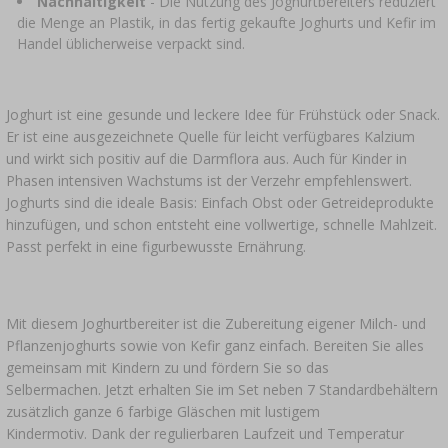
Nachhaltigkeit
- Die Nutzung des Joghurtbereiters reduziert
die Menge an Plastik, in das fertig gekaufte Joghurts und Kefir im
Handel üblicherweise verpackt sind.
Joghurt ist eine gesunde und leckere Idee für Frühstück oder Snack.
Er ist eine ausgezeichnete Quelle für leicht verfügbares Kalzium
und wirkt sich positiv auf die Darmflora aus. Auch für Kinder in
Phasen intensiven Wachstums ist der Verzehr empfehlenswert.
Joghurts sind die ideale Basis: Einfach Obst oder Getreideprodukte
hinzufügen, und schon entsteht eine vollwertige, schnelle Mahlzeit.
Passt perfekt in eine figurbewusste Ernährung.
Mit diesem Joghurtbereiter ist die Zubereitung eigener Milch- und
Pflanzenjoghurts sowie von Kefir ganz einfach. Bereiten Sie alles
gemeinsam mit Kindern zu und fördern Sie so das
Selbermachen. Jetzt erhalten Sie im Set neben 7 Standardbehältern
zusätzlich ganze 6 farbige Gläschen mit lustigem
Kindermotiv. Dank der regulierbaren Laufzeit und Temperatur