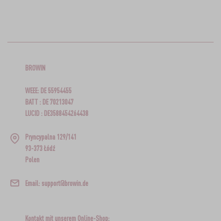
BROWIN
WEEE: DE 55954455
BATT : DE 70213047
LUCID : DE3588454264438
Pryncypalna 129/141
93-373 Łódź
Polen
Email: support@browin.de
Kontakt mit unserem Online-Shop: