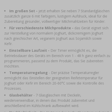
›
FLASCHEN
AUTO & MOTORRAD
Im großen Set -
jetzt erhalten Sie neben 7 Standardgläschen
BAKTERIENKULTUREN
ALKOHOLANALYSE
›
zusätzlich ganze 6 mit farbigem, lustigem Aufdruck, ideal für die
GLASBALLONS
Zubereitung gesunder, vollwertiger Milchmahlzeiten für Kinder.
LITERATUR ZUR WURSTHERSTELLUNG
LITERATUR
Für verschiedenste Milchprodukte -
das Gerät eignet sich
REGALE
zur Herstellung von normalem Joghurt, dickcremigem Joghurt
nach griechischer Art, veganem Joghurt aus Sojamilch sowie
RAUCHAROMA
Kefir.
›
AROMATISIERUNG
Einstellbare Laufzeit -
Der Timer ermöglicht es, die
Betriebsdauer des Geräts im Bereich von 1 - 48 h ganz einfach zu
LITERATUR
programmieren, passend zu dem Produkt, das Sie zubereiten
möchten.
Temperaturregelung
- Der präzise Temperaturregler
WEINANALYSE
ermöglicht das Einstellen der geeigneten Reifetemperatur für
Joghurt oder Kefir im Bereich 20-60°C sowie die Kontrolle des
ETIKETTEN
Prozesses.
Glasbehälter
- 7 Glasgläschen mit Deckeln,
wiederverwendbar, in denen das Produkt zubereitet und
anschließend im Kühlschrank aufbewahrt wird.