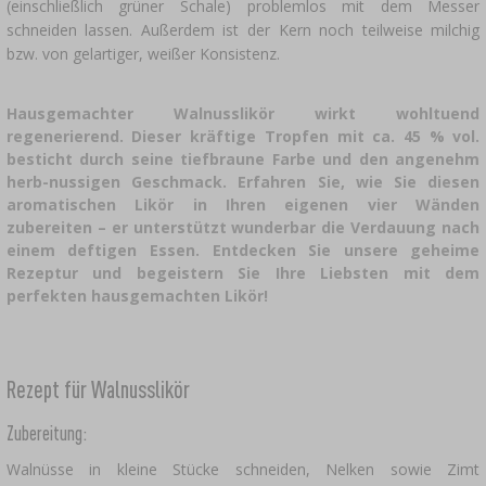
(einschließlich grüner Schale) problemlos mit dem Messer
BRAUZUBEHÖR
schneiden lassen. Außerdem ist der Kern noch teilweise milchig
RÄUCHERN UND GRILLEN
›
ZUSATZMITTEL
DAMPFENTSAFTER
›
bzw. von gelartiger, weißer Konsistenz.
KÄSEHERSTELLUNGSSETS
VAAKUM-VERPACKUNG
GRILLEN
›
FLASCHEN
KRONKORKEN
BAKTERIENKULTUREN
PRESSEN
FLASCHEN
Hausgemachter Walnusslikör wirkt wohltuend
›
BACKDEKORATIONEN UND BACKZUTATEN
GEFÄSSE AUS GUSSEISEN
›
ACCESSOIRES ZUM PÖKELN
SCHRAUBVERSCHLÜSSE
regenerierend. Dieser kräftige Tropfen mit ca. 45 % vol.
KRONENVERKORKER
JOGHURTMASCHINEN
besticht durch seine tiefbraune Farbe und den angenehm
MUSER
SCHNELLKOCHTÖPFE
KAMINE
herb-nussigen Geschmack. Erfahren Sie, wie Sie diesen
APPLIKATOR FÜR RÄUCHERNETZE,
GLASFÄSSER UND KARAFFEN
›
FLASCHEN
aromatischen Likör in Ihren eigenen vier Wänden
WURSTCLIPPER
GEWÜRZE
›
FILTERN
zubereiten – er unterstützt wunderbar die Verdauung nach
DÖRRGERÄTE
›
VAAKUM-VERPACKUNG
VYPITO
einem deftigen Essen. Entdecken Sie unsere geheime
BIERANALYSE
›
Rezeptur und begeistern Sie Ihre Liebsten mit dem
FLEISCHFÄDEN, SCHNÜRE, RÄUCHERNETZE
TRICHTER
›
VERKORKEN
perfekten hausgemachten Likör!
BRENNEREIHEFE
›
AUFBEWAHRUNG
WURSTHÜLLEN
ETIKETTEN
›
ZUBEHÖR ZUR WEINHERSTELLUNG
AKTIVKOHLE
›
MÜHLEN UND MÖRSER
Rezept für Walnusslikör
DÄRME
ZUSATZMITTEL
›
MESSGERÄTE, ANZEIGEN
Zubereitung:
GADGETS FÜR DAS HAUS
PÖKELMISCHUNG, MARINADEN UND
›
Walnüsse in kleine Stücke schneiden, Nelken sowie Zimt
KRÄUTER
ETIKETTEN