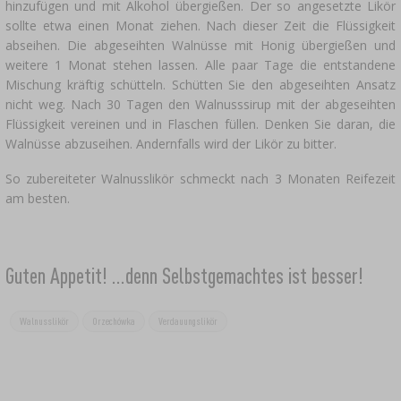
›
hinzufügen und mit Alkohol übergießen. Der so angesetzte Likör
FLASCHEN
AUTO & MOTORRAD
sollte etwa einen Monat ziehen. Nach dieser Zeit die Flüssigkeit
BAKTERIENKULTUREN
abseihen. Die abgeseihten Walnüsse mit Honig übergießen und
ALKOHOLANALYSE
›
weitere 1 Monat stehen lassen. Alle paar Tage die entstandene
GLASBALLONS
Mischung kräftig schütteln. Schütten Sie den abgeseihten Ansatz
LITERATUR ZUR WURSTHERSTELLUNG
LITERATUR
nicht weg. Nach 30 Tagen den Walnusssirup mit der abgeseihten
REGALE
Flüssigkeit vereinen und in Flaschen füllen. Denken Sie daran, die
RAUCHAROMA
Walnüsse abzuseihen. Andernfalls wird der Likör zu bitter.
›
AROMATISIERUNG
So zubereiteter Walnusslikör schmeckt nach 3 Monaten Reifezeit
am besten.
LITERATUR
Guten Appetit! ...denn Selbstgemachtes ist besser!
WEINANALYSE
ETIKETTEN
Walnusslikör
Orzechówka
Verdauungslikör