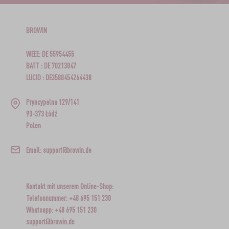
BROWIN
WEEE: DE 55954455
BATT : DE 70213047
LUCID : DE3588454264438
Pryncypalna 129/141
93-373 Łódź
Polen
Email: support@browin.de
Kontakt mit unserem Online-Shop:
Telefonnummer: +48 695 151 230
Whatsapp: +48 695 151 230
support@browin.de