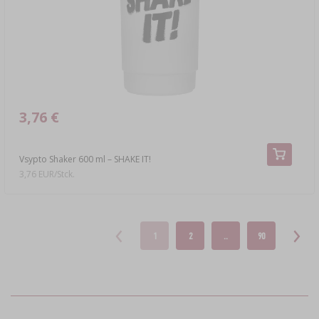
3,76 €
Vsypto Shaker 600 ml – SHAKE IT!
3,76 EUR/Stck.
1
2
..
90