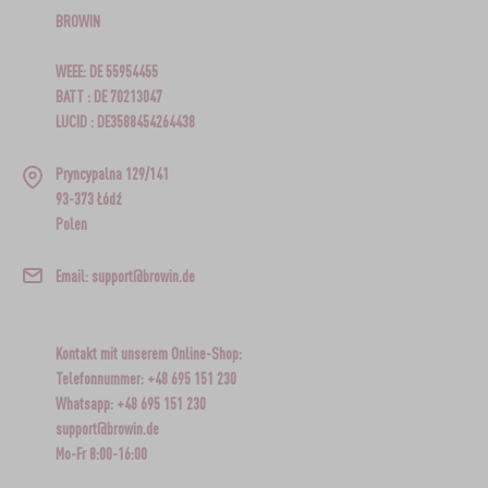
BROWIN
WEEE: DE 55954455
BATT : DE 70213047
LUCID : DE3588454264438
Pryncypalna 129/141
93-373 Łódź
Polen
Email: support@browin.de
Kontakt mit unserem Online-Shop:
Telefonnummer: +48 695 151 230
Whatsapp: +48 695 151 230
support@browin.de
Mo-Fr 8:00-16:00