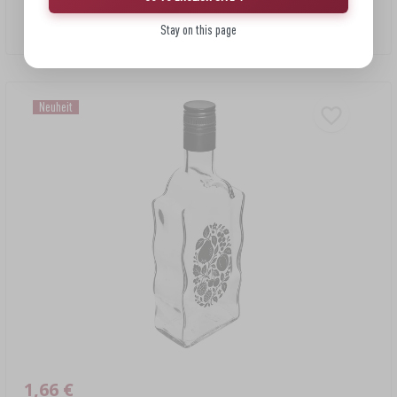
Aufdruck „Cytrynówka“, Motiv 2
Stay on this page
1,66 EUR/Stck.
Neuheit
1,66 €