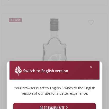
Neuheit
Switch to English version
Your browser is set to English. Switch to the English
version of our site for a better experience.
1,66 €
GO TO ENGLISH SITE
Klasztorna-Flasche 500 ml mit Schraubverschluss und