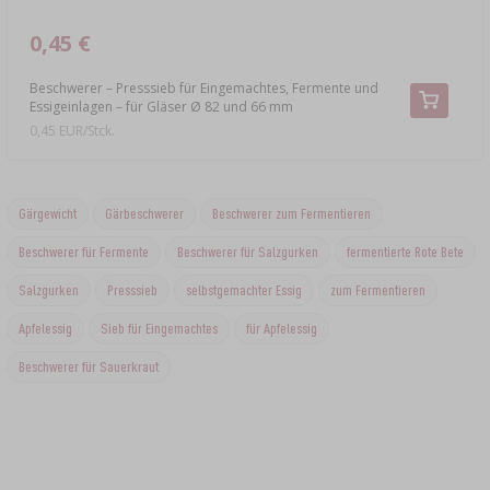
0,45 €
Beschwerer – Presssieb für Eingemachtes, Fermente und
Essigeinlagen – für Gläser Ø 82 und 66 mm
0,45 EUR/Stck.
Gärgewicht
Gärbeschwerer
Beschwerer zum Fermentieren
Beschwerer für Fermente
Beschwerer für Salzgurken
fermentierte Rote Bete
Salzgurken
Presssieb
selbstgemachter Essig
zum Fermentieren
Apfelessig
Sieb für Eingemachtes
für Apfelessig
Beschwerer für Sauerkraut