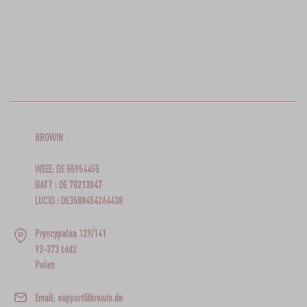
BROWIN
WEEE: DE 55954455
BATT : DE 70213047
LUCID : DE3588454264438
Pryncypalna 129/141
93-373 Łódź
Polen
Email: support@browin.de