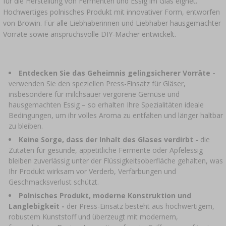
für die Herstellung von Fermenten und Essig im Glas eignet.
AUTO & MOTORRAD
Hochwertiges polnisches Produkt mit innovativer Form, entworfen
von Browin. Für alle Liebhaberinnen und Liebhaber hausgemachter
BAKTERIENKULTUREN
ALKOHOLANALYSE
›
GLASBALLONS
Vorräte sowie anspruchsvolle DIY-Macher entwickelt.
LITERATUR ZUR WURSTHERSTELLUNG
LITERATUR
REGALE
Entdecken Sie das Geheimnis gelingsicherer Vorräte
-
RAUCHAROMA
verwenden Sie den speziellen Press-Einsatz für Gläser,
›
AROMATISIERUNG
insbesondere für milchsauer vergorene Gemüse und
hausgemachten Essig – so erhalten Ihre Spezialitäten ideale
Bedingungen, um ihr volles Aroma zu entfalten und länger haltbar
LITERATUR
zu bleiben.
Keine Sorge, dass der Inhalt des Glases verdirbt -
die
WEINANALYSE
Zutaten für gesunde, appetitliche Fermente oder Apfelessig
bleiben zuverlässig unter der Flüssigkeitsoberfläche gehalten, was
Ihr Produkt wirksam vor Verderb, Verfärbungen und
ETIKETTEN
Geschmacksverlust schützt.
Polnisches Produkt, moderne Konstruktion und
Langlebigkeit
-
der Press-Einsatz besteht aus hochwertigem,
robustem Kunststoff und überzeugt mit modernem,