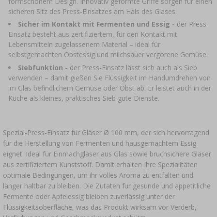
formschönem Design. Innovativ geformte Griffe sorgen für einen
sicheren Sitz des Press-Einsatzes am Hals des Glases.
Sicher im Kontakt mit Fermenten und Essig -
der Press-
Einsatz besteht aus zertifiziertem, für den Kontakt mit
Lebensmitteln zugelassenem Material – ideal für
selbstgemachten Obstessig und milchsauer vergorene Gemüse.
Siebfunktion
-
der Press-Einsatz lässt sich auch als Sieb
verwenden – damit gießen Sie Flüssigkeit im Handumdrehen von
im Glas befindlichem Gemüse oder Obst ab. Er leistet auch in der
Küche als kleines, praktisches Sieb gute Dienste.
Spezial-Press-Einsatz für Gläser Ø 100 mm, der sich hervorragend
für die Herstellung von Fermenten und hausgemachtem Essig
eignet. Ideal für Einmachgläser aus Glas sowie bruchsichere Gläser
aus zertifiziertem Kunststoff. Damit erhalten Ihre Spezialitäten
optimale Bedingungen, um ihr volles Aroma zu entfalten und
länger haltbar zu bleiben. Die Zutaten für gesunde und appetitliche
Fermente oder Apfelessig bleiben zuverlässig unter der
Flüssigkeitsoberfläche, was das Produkt wirksam vor Verderb,