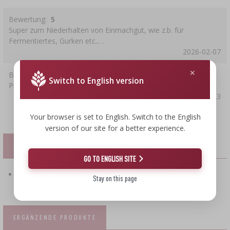
Bewertung:
5
Super zum Niederhalten von Einmachgut, wie z.b. für
Fermentiertes, Gurken etc... .
2026-02-07
Bewertung:
5
Switch to English version
Praktisch und zweckerfüllend
2025-08-23
Your browser is set to English. Switch to the English
version of our site for a better experience.
DATEIEN
GO TO ENGLISH SITE
PDF-Datei herunterladen : Sicherheitsanweisungen
Stay on this page
ERGÄNZENDE PRODUKTE