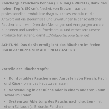
›
FLASCHEN
Räuchergut räuchern können (u. a. lange Würste), dank des
AUTO & MOTORRAD
hohen Topfs (50 cm).
Neuheit von Browin – aus der
BAKTERIENKULTUREN
ALKOHOLANALYSE
professionellen Produktlinie dragON. Dieses Produkt ist die
›
GLASBALLONS
Antwort auf die Bedürfnisse und Erwartungen leidenschaftlicher
Räucherfans – wir hören den Meinungen und Anregungen unserer
LITERATUR ZUR WURSTHERSTELLUNG
LITERATUR
Kundinnen und Kunden aufmerksam zu und verbessern unsere
REGALE
Produkte fortlaufend, damit …
Selbstgemachtes immer besser wird!
RAUCHAROMA
ACHTUNG: Das Gerät ermöglicht das Räuchern im Freien
›
AROMATISIERUNG
und in der Küche NUR AUF EINEM GASHERD.
LITERATUR
Vorteile des Räuchertopfs:
WEINANALYSE
Komfortables Räuchern und Anrösten von Fleisch, Fisch
und Käse
-
ohne das Haus zu verlassen.
ETIKETTEN
Verwendung in der Küche oder in einem anderen Raum
sowie im Freien
.
System zur Ableitung des Rauchs nach draußen
-
mit
einem Schlauch (z. B. durchs Fenster).