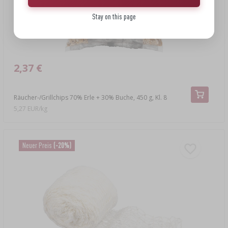
Stay on this page
2,37 €
Räucher-/Grillchips 70% Erle + 30% Buche, 450 g, Kl. 8
5,27 EUR/kg
Neuer Preis
(-20%)