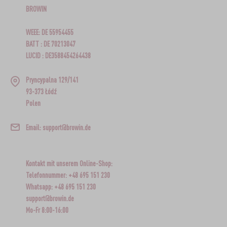
BROWIN
WEEE: DE 55954455
BATT : DE 70213047
LUCID : DE3588454264438
Pryncypalna 129/141
93-373 Łódź
Polen
Email: support@browin.de
Kontakt mit unserem Online-Shop:
Telefonnummer: +48 695 151 230
Whatsapp: +48 695 151 230
support@browin.de
Mo-Fr 8:00-16:00