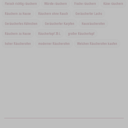
Fleisch richtig räuchern
Würste räuchern
Fische räuchern
Käse räuchern
Räuchern zu Hause
Räuchern ohne Rauch
Geräucherter Lachs
Geräuchertes Hähnchen
Geräucherter Karpfen
Hausräucherofen
Räuchern zu Hause
Räuchertopf 35 L
großer Räuchertopf
hoher Räucherofen
moderner Räucherofen
Welchen Räucherofen kaufen